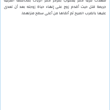
شهدت قرية كفر يعقوب بمركز كفر الزيات بمحافظة الغربية
جريمة قتل حيث أقدم زوج على إنهاء حياة زوجته بعد أن تعدى
عليها بالضرب المبرح ثم ألقاها من أعلى سطح منزلهما.