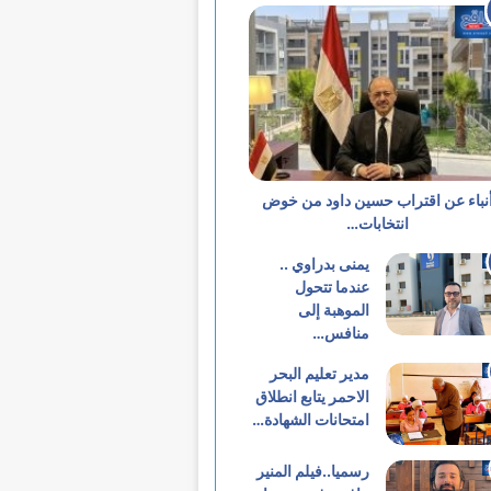
نباء عن اقتراب حسين داود من خوض
انتخابات…
يمنى بدراوي ..
عندما تتحول
الموهبة إلى
منافس…
مدير تعليم البحر
الاحمر يتابع انطلاق
امتحانات الشهادة…
رسميا..فيلم المنير