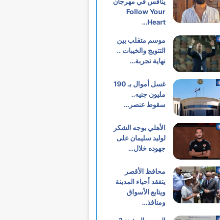
ينافس في مهرجان
Follow Your
Heart…
موسم متقلب بين
التتويج والخيبات ..
نهاية تجربة…
غسل أموال بـ 190
مليون جنيه..
سقوط عنصر…
الأهلي يوجه الشكر
لوليد سليمان على
جهوده خلال…
محافظ الأقصر
يتفقد أحياء المدينة
ويتابع الأسواق
ومنافذ…