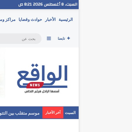
السبت، 8 أغسطس 2026 8:21 ص
الرئيسية
الأخبار
حوادث وقضايا
مراكز وم
إضافة عمود جانبي
تابعنا
غسل أموال بـ 190 مليون جنيه.. سقوط عنصر إجرامي حاول إخفاء ثروته
السبت
آخر الأخبار