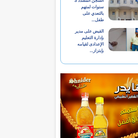
السجن المشدد 3
سنوات لمتهم
بالتعدي على
طفل…
القبض على مدير
بإدارة التعليم
الإعدادى لقيامه
بإبتزاز…