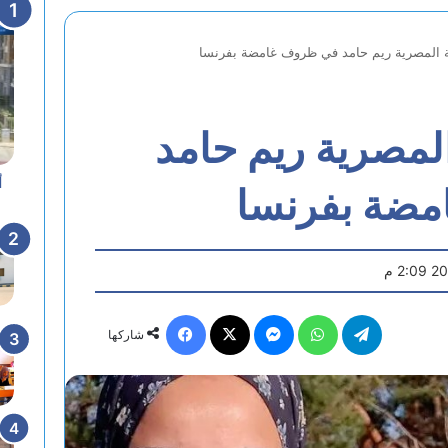
ة المصرية ريم حامد في ظروف غامضة بفرنسا
المصرية ريم حامد
أ
ضة بفرنسا
تيلقرام
واتساب
ماسنجر
X
فيسبوك
شاركها