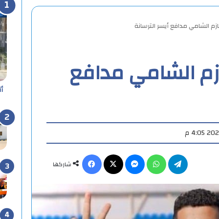
زم الشامي مدافع أيسر الترسانة
زم الشامي مدافع
أ
تيلقرام
واتساب
ماسنجر
X
فيسبوك
شاركها