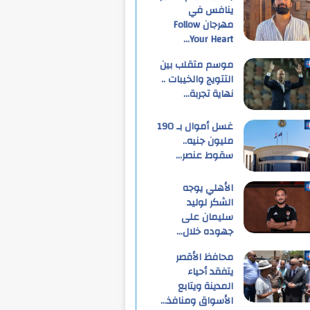
ينافس في
مهرجان Follow
Your Heart…
موسم متقلب بين
التتويج والخيبات ..
نهاية تجربة…
غسل أموال بـ 190
مليون جنيه..
سقوط عنصر…
الأهلي يوجه
الشكر لوليد
سليمان على
جهوده خلال…
محافظ الأقصر
يتفقد أحياء
المدينة ويتابع
الأسواق ومنافذ…