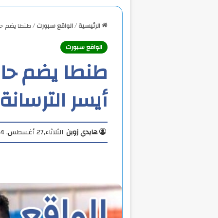
الرئيسية
/
الواقع سبورت
/
طنطا يضم حا
الواقع سبورت
طنطا يضم حا
أيسر الترسانة
هايدي زوين
الثلاثاء,27 أغسطس, 2024 4:05 م