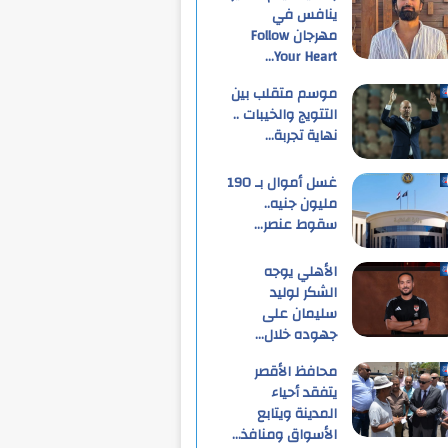
ينافس في
مهرجان Follow
Your Heart…
موسم متقلب بين
التتويج والخيبات ..
نهاية تجربة…
غسل أموال بـ 190
مليون جنيه..
سقوط عنصر…
الأهلي يوجه
الشكر لوليد
سليمان على
جهوده خلال…
محافظ الأقصر
يتفقد أحياء
المدينة ويتابع
الأسواق ومنافذ…