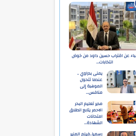
نباء عن اقتراب حسين داود من خوض
انتخابات…
يمنى بدراوي ..
عندما تتحول
الموهبة إلى
منافس…
مدير تعليم البحر
الاحمر يتابع انطلاق
امتحانات
الشهادة…
رسميا..فيلم المنير