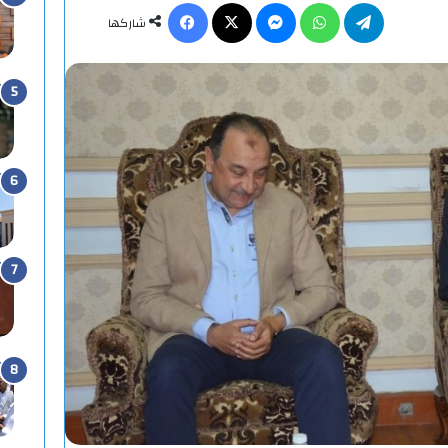
تيلقرام
واتساب
ماسنجر
X
فيسبوك
شاركها