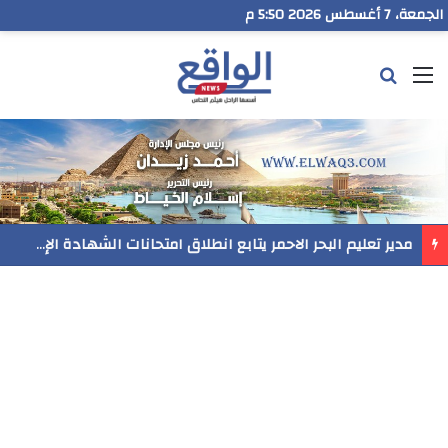
الجمعة، 7 أغسطس 2026 5:50 م
القائمة
بحث عن
رسميا..فيلم المنير ينافس في مهرجان Follow Your Heart بنيويورك