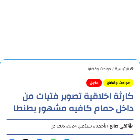
الرئيسية
/
حوادث وقضايا
حوادث وقضايا
عاجل
كارثة اخلاقية تصوير فتيات من
داخل حمام كافيه مشهور بطنطا
تقي صالح
الأحد,29 سبتمبر, 2024 1:05 ص
تيلقرام
واتساب
ماسنجر
X
فيس