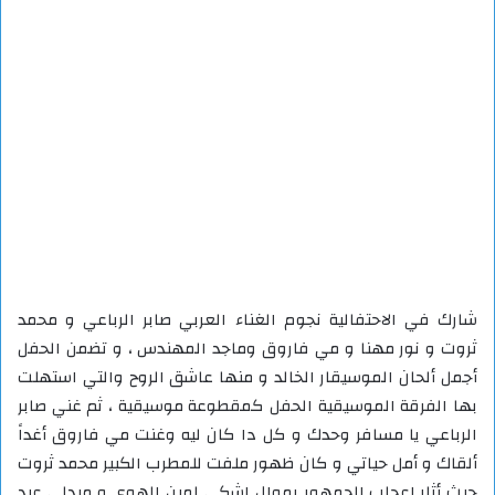
شارك في الاحتفالية نجوم الغناء العربي صابر الرباعي و محمد
ثروت و نور مهنا و مي فاروق وماجد المهندس ، و تضمن الحفل
أجمل ألحان الموسيقار الخالد و منها عاشق الروح والتي استهلت
بها الفرقة الموسيقية الحفل كمقطوعة موسيقية ، ثم غني صابر
الرباعي يا مسافر وحدك و كل دا كان ليه وغنت مي فاروق أغداً
ألقاك و أمل حياتي و كان ظهور ملفت للمطرب الكبير محمد ثروت
حيث أثار إعجاب الجمهور بموال اشكي لمين الهوي و ميدلي عبد