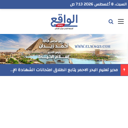
السبت، 8 أغسطس 2026 7:13 ص
القائمة
بحث عن
رسميا..فيلم المنير ينافس في مهرجان Follow Your Heart بنيويورك