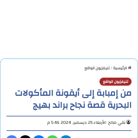
الرئيسية
/
تليفزيون الواقع
تليفزيون الواقع
من إمبابة إلى أيقونة المأكولات
البحرية قصة نجاح براند بهيج
تقي صالح
الأربعاء,25 ديسمبر, 2024 5:46 م
تيلقرام
واتساب
ماسنجر
X
فيس