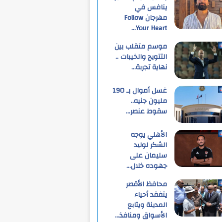
ينافس في
مهرجان Follow
Your Heart…
موسم متقلب بين
التتويج والخيبات ..
نهاية تجربة…
غسل أموال بـ 190
مليون جنيه..
سقوط عنصر…
الأهلي يوجه
الشكر لوليد
سليمان على
جهوده خلال…
محافظ الأقصر
يتفقد أحياء
المدينة ويتابع
الأسواق ومنافذ…