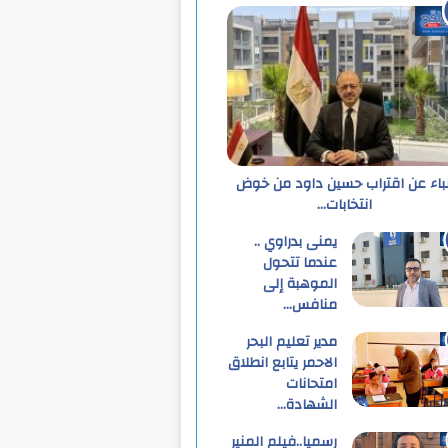
نباء عن اقتراب حسين داود من خوض
انتخابات…
يمنى بدراوي ..
عندما تتحول
الموهبة إلى
منافس…
مدير تعليم البحر
الاحمر يتابع انطلاق
امتحانات
الشهادة…
رسميا..فيلم المنير