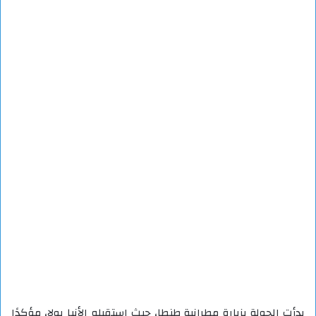
بدأت الجولة بزيارة مطرانية طنطا، حيث استقبله الأنبا بولا، مؤكدًا