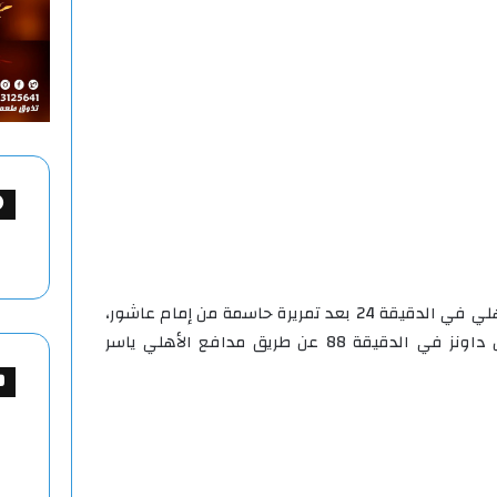
وسجّل طاهر محمد طاهر هدف الأهلي في الدقيقة 24 بعد تمريرة حاسمة من إمام عاشور،
بينما جاء هدف التعادل لصالح صن داونز في الدقيقة 88 عن طريق مدافع الأهلي ياسر