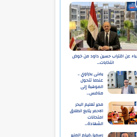
نباء عن اقتراب حسين داود من خوض
انتخابات…
يمنى بدراوي ..
عندما تتحول
الموهبة إلى
منافس…
مدير تعليم البحر
الاحمر يتابع انطلاق
امتحانات
الشهادة…
رسميا..فيلم المنير