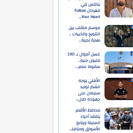
ينافس في
مهرجان Follow
Your Heart…
موسم متقلب بين
التتويج والخيبات ..
نهاية تجربة…
غسل أموال بـ 190
مليون جنيه..
سقوط عنصر…
الأهلي يوجه
الشكر لوليد
سليمان على
جهوده خلال…
محافظ الأقصر
يتفقد أحياء
المدينة ويتابع
الأسواق ومنافذ…