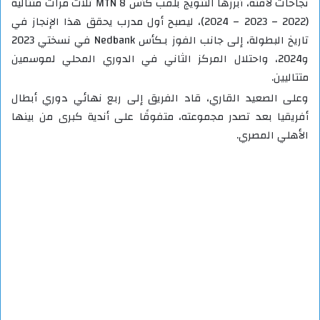
نجاحات لافتة، أبرزها التتويج بلقب كأس MTN 8 ثلاث مرات متتالية
(2022 – 2023 – 2024)، ليصبح أول مدرب يحقق هذا الإنجاز في
تاريخ البطولة، إلى جانب الفوز بـكأس Nedbank في نسختي 2023
و2024، واحتلال المركز الثاني في الدوري المحلي لموسمين
متتاليين.
وعلى الصعيد القاري، قاد الفريق إلى ربع نهائي دوري أبطال
أفريقيا بعد تصدر مجموعته، متفوقًا على أندية كبرى من بينها
الأهلي المصري.