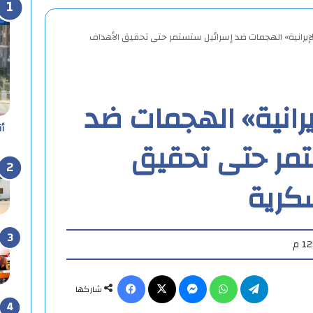
إيرانية» الهجمات ضد إسرائيل ستستمر حتى تحقيق الأهداف
رانية» الهجمات ضد
أ
مر حتى تحقيق
كرية
تيلقرام
واتساب
ماسنجر
X
فيسبوك
شاركها