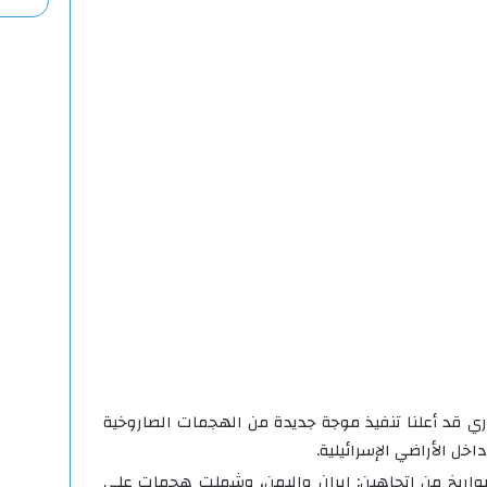
ري قد أعلنا تنفيذ موجة جديدة من الهجمات الصاروخية
ل الأراضي الإسرائيلية.
صواريخ من اتجاهين: إيران واليمن، وشملت هجمات على