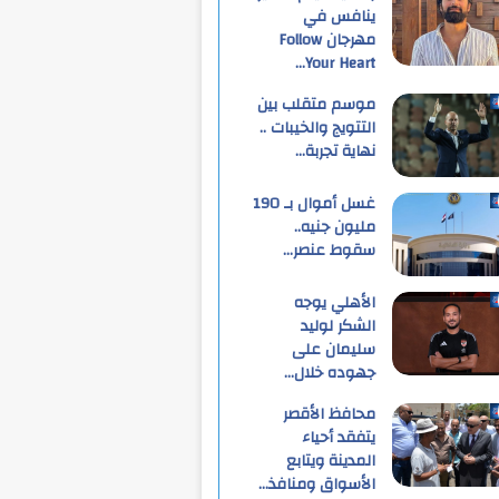
ينافس في
مهرجان Follow
Your Heart…
موسم متقلب بين
التتويج والخيبات ..
نهاية تجربة…
غسل أموال بـ 190
مليون جنيه..
سقوط عنصر…
الأهلي يوجه
الشكر لوليد
سليمان على
جهوده خلال…
محافظ الأقصر
يتفقد أحياء
المدينة ويتابع
الأسواق ومنافذ…