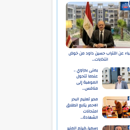
نباء عن اقتراب حسين داود من خوض
انتخابات…
يمنى بدراوي ..
عندما تتحول
الموهبة إلى
منافس…
مدير تعليم البحر
الاحمر يتابع انطلاق
امتحانات
الشهادة…
رسميا..فيلم المنير