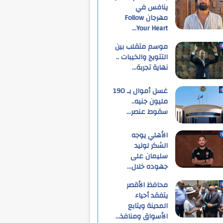
ينافس في
مهرجان Follow
Your Heart…
موسم متقلب بين
التتويج والخيبات ..
نهاية تجربة…
غسل أموال بـ 190
مليون جنيه..
سقوط عنصر…
الأهلي يوجه
الشكر لوليد
سليمان على
جهوده خلال…
محافظ الأقصر
يتفقد أحياء
المدينة ويتابع
الأسواق ومنافذ…