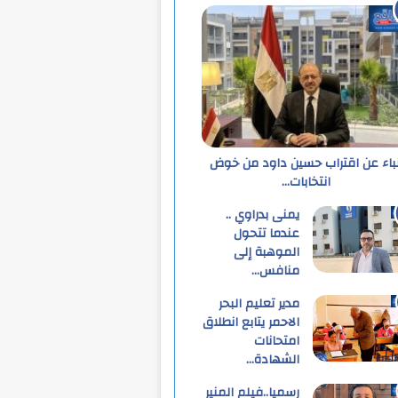
نباء عن اقتراب حسين داود من خوض
انتخابات…
يمنى بدراوي ..
عندما تتحول
الموهبة إلى
منافس…
مدير تعليم البحر
الاحمر يتابع انطلاق
امتحانات
الشهادة…
رسميا..فيلم المنير