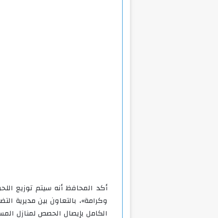
أكد المحافظ أنه سيتم توزيع الل
وكرامة»، بالتعاون بين مديرية التض
الكامل بإيصال الحصص لمنازل المس