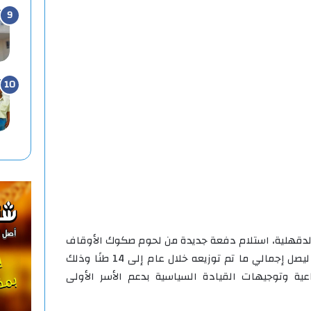
لدقهلية، استلام دفعة جديدة من لحوم صكوك الأوقاف
«صكوك الإطعام»، بإجمالي 2 طن، ليصل إجمالي ما تم توزيعه خلال عام إلى 14 طنًا وذلك
اعية وتوجيهات القيادة السياسية بدعم الأسر الأولى