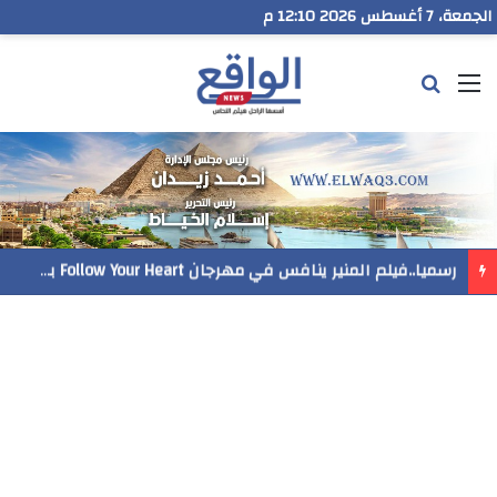
الجمعة، 7 أغسطس 2026 12:10 م
القائمة
بحث عن
رسميا..فيلم المنير ينافس في مهرجان Follow Your Heart بنيويورك