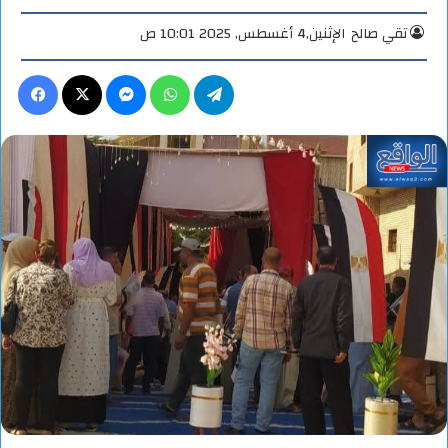
تقي صالح
الإثنين,4 أغسطس, 2025 10:01 ص
تيلقرام
واتساب
ماسنجر
X
فيس