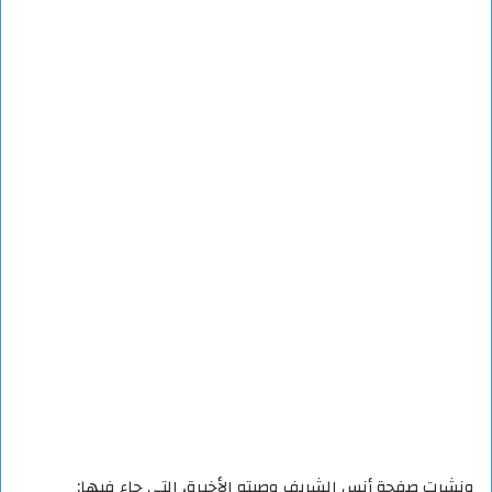
ونشرت صفحة أنس الشريف وصيته الأخيرة، التي جاء فيها: