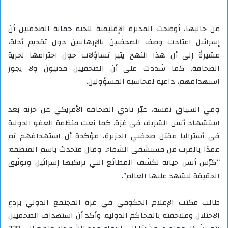
من جانبها، أوضحت المديرة الإقليمية للجنة حماية الصحفيين أن
إسرائيل اعتادت وصف الصحفيين بالإرهابيين دون تقديم أدلة،
مشيرةً إلى أن هذا النهج يثير تساؤلات حول احترامها لحرية
الصحافة. كما شددت على أن الصحفيين مدنيون ولا يجوز
استهدافهم، داعية لمحاسبة المسؤولين.
وفي السياق نفسه، عبّر نادي الصحافة الأمريكي عن حزنه بعد
استشهاد أنس الشريف في غزة. كما نعت منظمة العفو الدولية
في أستراليا مقتل صحفيي الجزيرة، مؤكدة أن استهدافهم تم
عمدًا بالقرب من مستشفى الشفاء. وقال متحدث باسم المنظمة:
“كرّس أنس حياته لكشف الفظائع التي ترتكبها إسرائيل وتوثيق
الحقيقة ليشهد عليها العالم”.
طالب مكتب الإعلام الحكومي في غزة المجتمع الدولي بردع
الاحتلال وملاحقته بالمحاكم الدولية. وأكد أن استهداف الصحفيين