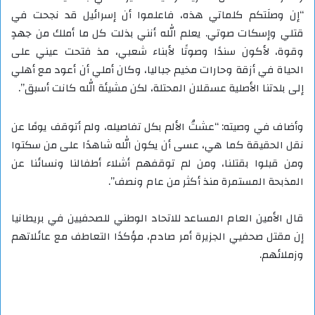
“إن وصلَتكم كلماتي هذه، فاعلموا أن إسرائيل قد نجحت في
قتلي وإسكات صوتي. يعلم الله أنني بذلت كل ما أملك من جهدٍ
وقوة، لأكون سندًا وصوتًا لأبناء شعبي، مذ فتحت عيني على
الحياة في أزقة وحارات مخيم جباليا، وكان أملي أن أعود مع أهلي
إلى بلدتنا الأصلية عسقلان المحتلة، لكن مشيئة الله كانت أسبق”.
وأضاف في وصيته: “عشتُ الألم بكل تفاصيله، ولم أتوقف يومًا عن
نقل الحقيقة كما هي، عسى أن يكون الله شاهدًا على من سكتوا
ومن قبلوا بقتلنا، ومن لم توقفهم أشلاء أطفالنا ونسائنا عن
المذبحة المستمرة منذ أكثر من عام ونصف”.
قال الأمين العام المساعد للاتحاد الوطني للصحفيين في بريطانيا
إن مقتل صحفيي الجزيرة أمر صادم، مؤكدًا التعاطف مع عائلاتهم
وزملائهم.