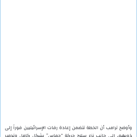
وأوضح ترامب أن الخطة تتضمن إعادة رفات الإسرائيليين فوراً إلى
ذويهم، إلى جانب نزع سلاح حركة “حماس” بشكل كامل وتدمير