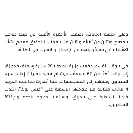
وعلى خلفية الحادث، تمكنت الأجهزة الأمنية من ضبط صاحب
المصنع واثنين من أبنائه واثنين من العمال، للتحقيق معهم بشأن
الاشتباه في مسؤوليتهم عن الإهمال والتسبب في الكارثة.
في الوقت نفسه، دفعت وزارة الصحة بـ26 سيارة إسعاف مجهزة،
إلى جانب أكثر من 60 مسعفًا، حيث تم تنفيذ عمليات إخلاء سريع
للمصابين ونقلهم إلى المستشفيات. كما أصدرت محافظة الغربية
4 بيانات متتالية عبر صفحتها الرسمية على “فيس بوك”، أكدت
فيها السيطرة على الحريق، واستمرار جهود الدعم والإغاثة
للمتضررين.