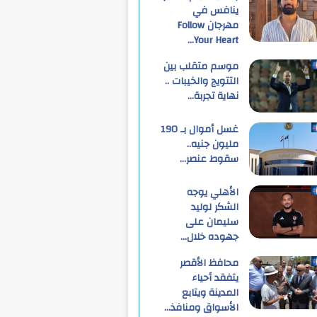
ينافس في
مهرجان Follow
Your Heart…
موسم متقلب بين
التتويج والخيبات ..
نهاية تجربة…
غسل أموال بـ 190
مليون جنيه..
سقوط عنصر…
الأهلي يوجه
الشكر لوليد
سليمان على
جهوده خلال…
محافظ الأقصر
يتفقد أحياء
المدينة ويتابع
الأسواق ومنافذ…