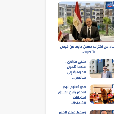
نباء عن اقتراب حسين داود من خوض
انتخابات…
يمنى بدراوي ..
عندما تتحول
الموهبة إلى
منافس…
مدير تعليم البحر
الاحمر يتابع انطلاق
امتحانات
الشهادة…
رسميا..فيلم المنير