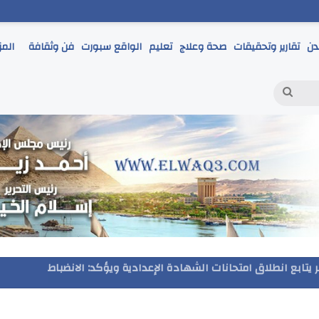
دن
تقارير وتحقيقات
صحة وعلاج
تعليم
الواقع سبورت
فن وثقافة
المز
بحث
عن
مر يتابع انطلاق امتحانات الشهادة الإعدادية ويؤكد: الانضباط