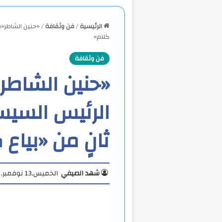
الرئيسية
/
فن وثقافة
/
«حنين الشاطر»ف
كلام»
فن وثقافة
«حنين الشاطر»
الرئيس السي
ثانٍ من «بياع 
شهد الصيفي
الخميس,13 نوفمبر, 2025 5:59 م