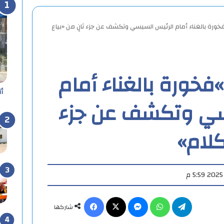
خورة بالغناء أمام الرئيس السيسي وتكشف عن جزء ثانٍ من «بياع
فخورة بالغناء أمام
أ
سي وتكشف عن جزء
كلام»
تيلقرام
واتساب
ماسنجر
X
فيسبوك
شاركها