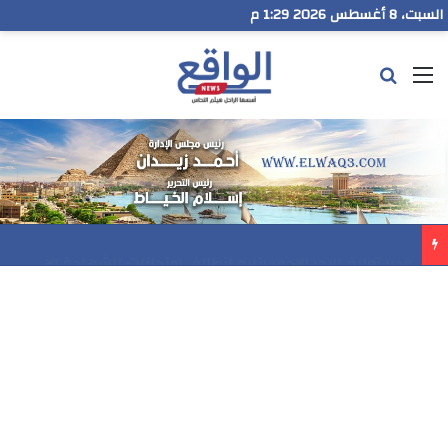
السبت، 8 أغسطس 2026 1:29 م
القائمة
بحث عن
رسميا..فيلم المنير ينافس في مهرجان Follow Your Heart بنيويورك