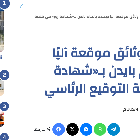
وثائق موقعة آليًا ويهدد باتهام بايدن بـ«شهادة زور» في قضية
ائق موقعة آليًا
أ
 بايدن بـ«شهادة
 التوقيع الرئاسي
تيلقرام
واتساب
ماسنجر
X
فيسبوك
شاركها