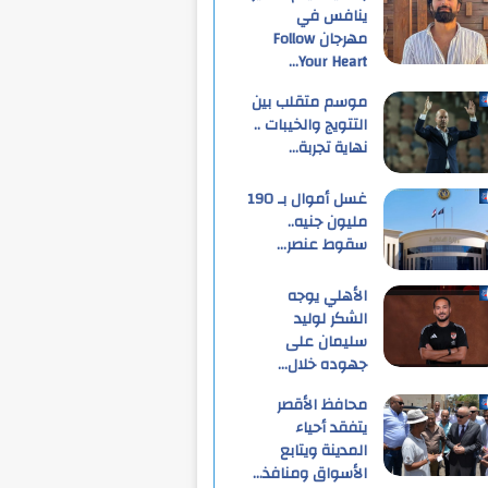
ينافس في
مهرجان Follow
Your Heart…
موسم متقلب بين
التتويج والخيبات ..
نهاية تجربة…
غسل أموال بـ 190
مليون جنيه..
سقوط عنصر…
الأهلي يوجه
الشكر لوليد
سليمان على
جهوده خلال…
محافظ الأقصر
يتفقد أحياء
المدينة ويتابع
الأسواق ومنافذ…