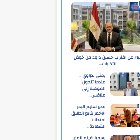
نباء عن اقتراب حسين داود من خوض
انتخابات…
يمنى بدراوي ..
عندما تتحول
الموهبة إلى
منافس…
مدير تعليم البحر
الاحمر يتابع انطلاق
امتحانات
الشهادة…
رسميا..فيلم المنير