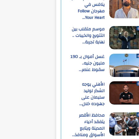
ينافس في
مهرجان Follow
Your Heart…
موسم متقلب بين
التتويج والخيبات ..
نهاية تجربة…
غسل أموال بـ 190
مليون جنيه..
سقوط عنصر…
الأهلي يوجه
الشكر لوليد
سليمان على
جهوده خلال…
محافظ الأقصر
يتفقد أحياء
المدينة ويتابع
الأسواق ومنافذ…