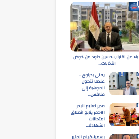
نباء عن اقتراب حسين داود من خوض
انتخابات…
يمنى بدراوي ..
عندما تتحول
الموهبة إلى
منافس…
مدير تعليم البحر
الاحمر يتابع انطلاق
امتحانات
الشهادة…
رسميا..فيلم المنير