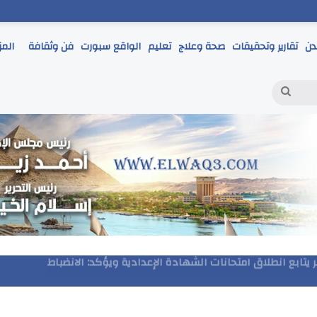
دن
تقارير وتحقيقات
صحة وعلاج
تعليم
الواقع سبورت
فن وثقافة
المز
بحث
عن
مر يتابع انطلاق امتحانات الشهادة الإعدادية ويؤكد: الانضباط