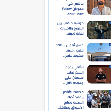
ينافس في
مهرجان Follow
Your Heart…
موسم متقلب بين
التتويج والخيبات ..
نهاية تجربة…
غسل أموال بـ 190
مليون جنيه..
سقوط عنصر…
الأهلي يوجه
الشكر لوليد
سليمان على
جهوده خلال…
محافظ الأقصر
يتفقد أحياء
المدينة ويتابع
الأسواق ومنافذ…