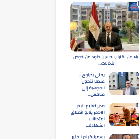
نباء عن اقتراب حسين داود من خوض
انتخابات…
يمنى بدراوي ..
عندما تتحول
الموهبة إلى
منافس…
مدير تعليم البحر
الاحمر يتابع انطلاق
امتحانات
الشهادة…
رسميا..فيلم المنير