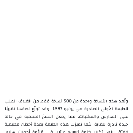
وتُعد هذه النسخة واحدة من 500 نسخة فقط من الغلاف الصلب
للطبعة الأولى الصادرة في يونيو 1997، وقد توزّع نصفها تقريبًا
على المدارس والمكتبات، مما يجعل النسخ المتبقية في حالة
جيدة نادرة للغاية. كما تميزت هذه الطبعة بعدة أخطاء مطبعية
لافتة، بينها تكرار كلمة wand مرتين في قائمة أدوات هاري