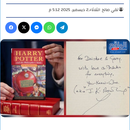
تقي صالح
الثلاثاء,2 ديسمبر, 2025 5:12 م
تيلقرام
واتساب
ماسنجر
X
فيس