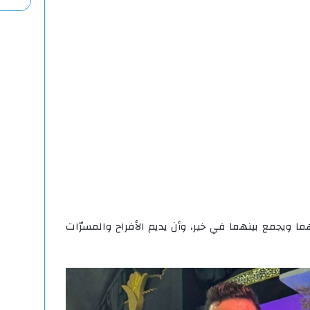
ما ويجمع بينهما في خير، وأن يديم الأفراح والمسرّات