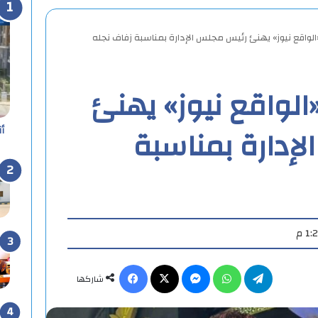
لواقع نيوز» يهنئ رئيس مجلس الإدارة بمناسبة زفاف نجله
الواقع نيوز» يهنئ
إدارة بمناسبة
أ
تيلقرام
واتساب
ماسنجر
X
فيسبوك
شاركها