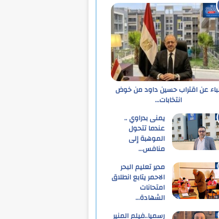
نباء عن اقتراب حسين داود من خوض
انتخابات…
يمنى بدراوي ..
عندما تتحول
الموهبة إلى
منافس…
مدير تعليم البحر
الاحمر يتابع انطلاق
امتحانات
الشهادة…
رسميا..فيلم المنير