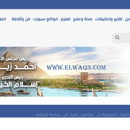
دن
تقارير وتحقيقات
صحة وعلاج
تعليم
الواقع سبورت
فن وثقافة
المز
بحث
عن
مر يتابع انطلاق امتحانات الشهادة الإعدادية ويؤكد: الانضباط