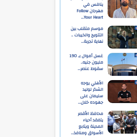
ينافس في
مهرجان Follow
Your Heart…
موسم متقلب بين
التتويج والخيبات ..
نهاية تجربة…
غسل أموال بـ 190
مليون جنيه..
سقوط عنصر…
الأهلي يوجه
الشكر لوليد
سليمان على
جهوده خلال…
محافظ الأقصر
يتفقد أحياء
المدينة ويتابع
الأسواق ومنافذ…