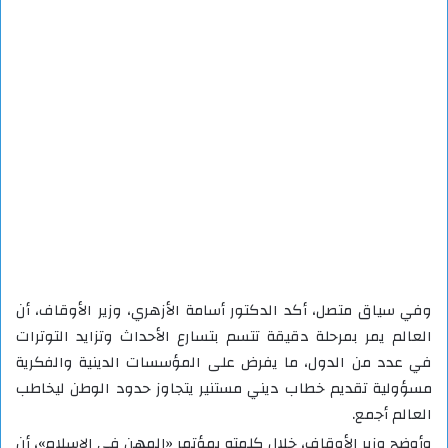
وفي سياق متصل، أكد الدكتور أسامة الأزهري، وزير الأوقاف، أن
العالم يمر بمرحلة دقيقة تتسم بتسارع الأحداث وتزايد التوترات
في عدد من الدول، ما يفرض على المؤسسات الدينية والفكرية
مسؤولية تقديم خطاب ديني مستنير يتجاوز حدود الوطن ليخاطب
العالم أجمع.
وأوضح وزير الأوقاف، خلال كلمته بمؤتمر «المهن في الإسلام»، أن