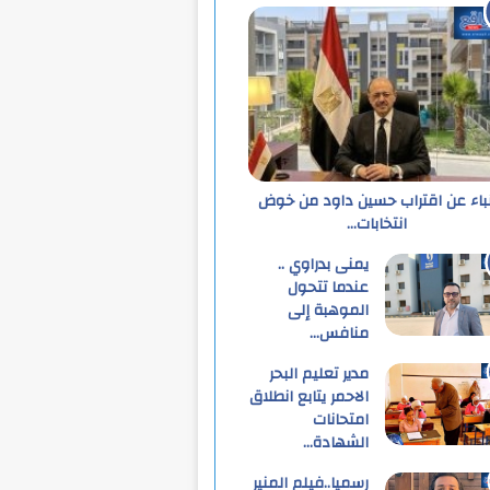
نباء عن اقتراب حسين داود من خوض
انتخابات…
يمنى بدراوي ..
عندما تتحول
الموهبة إلى
منافس…
مدير تعليم البحر
الاحمر يتابع انطلاق
امتحانات
الشهادة…
رسميا..فيلم المنير