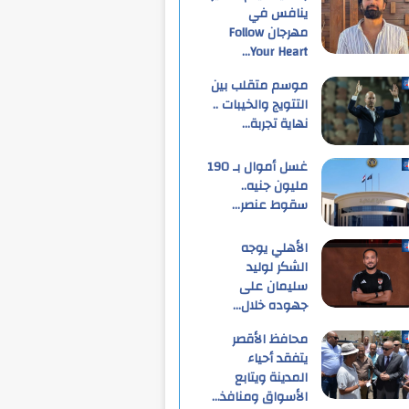
ينافس في
مهرجان Follow
Your Heart…
موسم متقلب بين
التتويج والخيبات ..
نهاية تجربة…
غسل أموال بـ 190
مليون جنيه..
سقوط عنصر…
الأهلي يوجه
الشكر لوليد
سليمان على
جهوده خلال…
محافظ الأقصر
يتفقد أحياء
المدينة ويتابع
الأسواق ومنافذ…