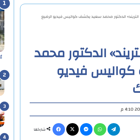
 التريند» الدكتور محمد سعيد يكشف كواليس فيديو الرضيع
تريند» الدكتور محمد
أ
كواليس فيديو
ك
تيلقرام
واتساب
ماسنجر
X
فيسبوك
شاركها