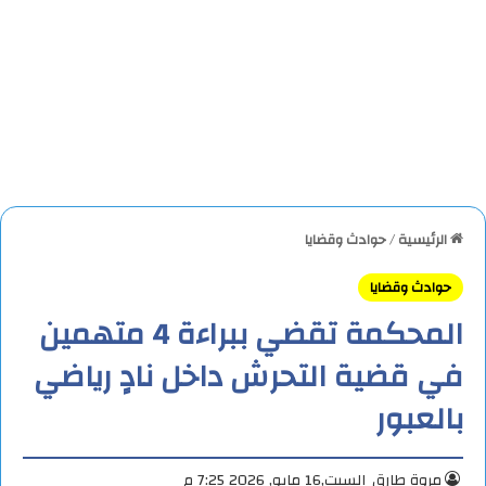
الرئيسية
/
حوادث وقضايا
حوادث وقضايا
المحكمة تقضي ببراءة 4 متهمين
في قضية التحرش داخل نادٍ رياضي
بالعبور
مروة طارق
السبت,16 مايو, 2026 7:25 م