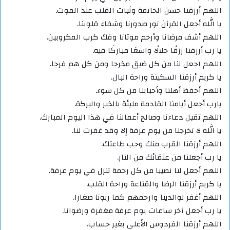
اللهم أرزقنا حسن الخاتمة وثبات القلب عند الموت.
يا الله أجعل القرآن نور صدورنا وشفاء قلوبنا.
اللهم أشف مرضانا وأرحم موتانا وفك كرب المكروبين.
يا رب أرزقنا رزقًا حلالًا واسعًا مباركًا فيه.
اللهم اجعل لنا من كل ضيق مخرجا ومن كل هم فرجا.
يا كريم أرزقنا السكينة وراحة البال.
اللهم أحفظ أهلنا وأحبابنا من كل سوء.
يارب أجعل أيامنا القادمة مليئة بالخير والبركة.
اللهم تقبل دعاءنا وصالح أعمالنا في هذا اليوم المبارك.
يا الله لا تخرجنا من يوم عرفة إلا وقد غفرت لنا.
اللهم أرزقنا القرب منك وحب طاعتك.
يا رب أجعلنا من عتقائك من النار.
اللهم أجعل لنا نصيبا من كل رحمة تنزل في يوم عرفة.
يا كريم أرزقنا الرضا والقناعة وراحة القلب.
اللهم أغفر لوالدينا وارحمهم كما ربونا صغارا.
يا رب أجعل آخر ساعات يوم عرفة مغفرة ورضوانا.
اللهم أرزقنا الفردوس الأعلى بغير حساب.