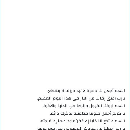
اللهم أجعل لنا دعوة لا ترد ورزقا لا ينقطع.
يارب أعتق رقابنا من النار في هذا اليوم العظيم.
اللهم ارزقنا القبول والرضا في الدنيا والآخرة.
يا كريم أجعل قلوبنا مطمئنة بذكرك دائما.
اللهم لا تدع لنا ذنبا إلا غفرته ولا هما إلا فرجته.
يا رب أجعلنا من عبادك المقبولين في يوم عرفة.