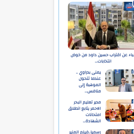
نباء عن اقتراب حسين داود من خوض
انتخابات…
يمنى بدراوي ..
عندما تتحول
الموهبة إلى
منافس…
مدير تعليم البحر
الاحمر يتابع انطلاق
امتحانات
الشهادة…
رسميا..فيلم المنير