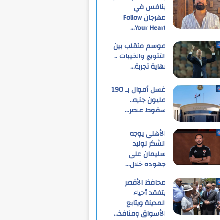
ينافس في
مهرجان Follow
Your Heart…
موسم متقلب بين
التتويج والخيبات ..
نهاية تجربة…
غسل أموال بـ 190
مليون جنيه..
سقوط عنصر…
الأهلي يوجه
الشكر لوليد
سليمان على
جهوده خلال…
محافظ الأقصر
يتفقد أحياء
المدينة ويتابع
الأسواق ومنافذ…