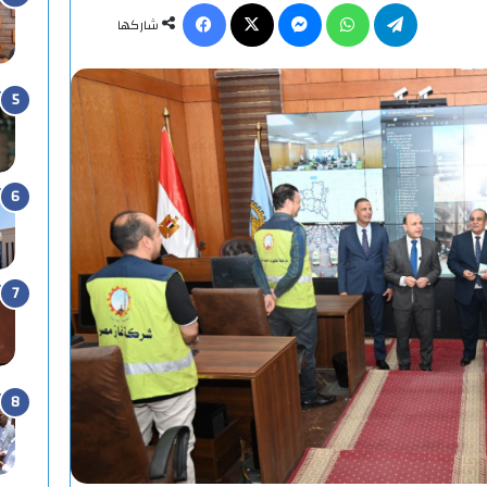
تيلقرام
واتساب
ماسنجر
X
فيسبوك
شاركها