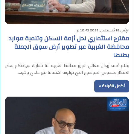
الإثنين,18 أغسطس, 2025 10:43 ص
مقترح استثماري لحل أزمة السكن وتنمية موارد
محافظة الغربية عبر تطوير أرض سوق الجملة
بطنطا
بقلم أحمد زيدان معالي الوزير محافظ الغربيه اننا نشارك سيادتكم بعض
الافكار بخصوص الموضوع الذي تولونه اهتماما غير عادي وهو…
أكمل القراءة »