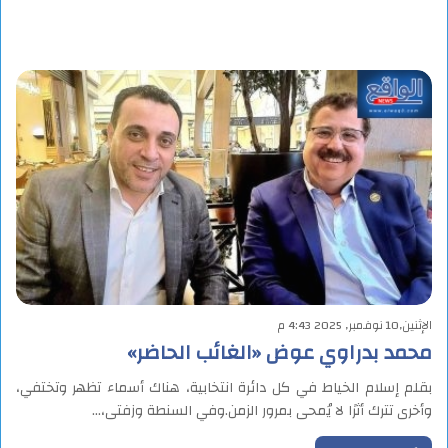
الإثنين,10 نوفمبر, 2025 4:43 م
محمد بدراوي عوض «الغائب الحاضر»
بقلم إسلام الخياط في كل دائرة انتخابية، هناك أسماء تظهر وتختفي،
وأخرى تترك أثرًا لا يُمحى بمرور الزمن.وفي السنطة وزفتى،…