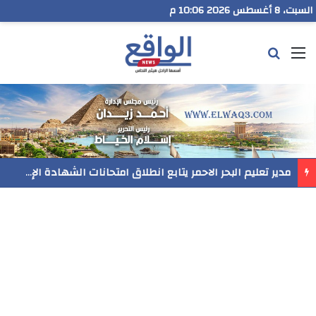
السبت، 8 أغسطس 2026 10:06 م
القائمة
بحث عن
رسميا..فيلم المنير ينافس في مهرجان Follow Your Heart بنيويورك