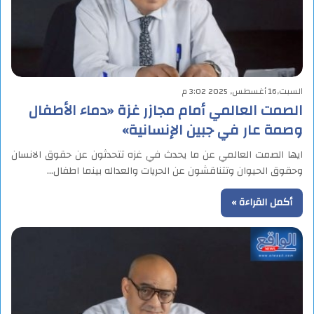
السبت,16 أغسطس, 2025 3:02 م
الصمت العالمي أمام مجازر غزة «دماء الأطفال
وصمة عار في جبين الإنسانية»
ايها الصمت العالمي عن ما يحدث في غزه تتحدثون عن حقوق الانسان
وحقوق الحيوان وتتناقشون عن الحريات والعداله بينما اطفال…
أكمل القراءة »