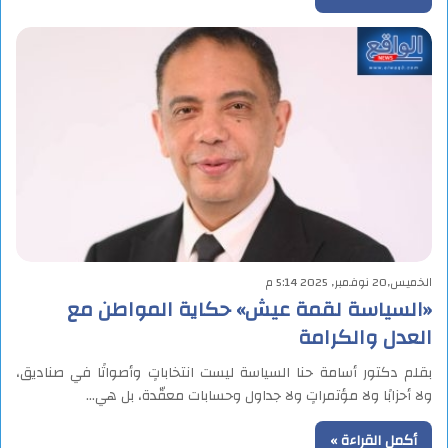
الخميس,20 نوفمبر, 2025 5:14 م
«السياسة لقمة عيش» حكاية المواطن مع
العدل والكرامة
بقلم دكتور أسامة حنا السياسة ليست انتخاباتٍ وأصواتًا في صناديق،
ولا أحزابًا ولا مؤتمراتٍ ولا جداول وحسابات معقّدة، بل هي…
أكمل القراءة »