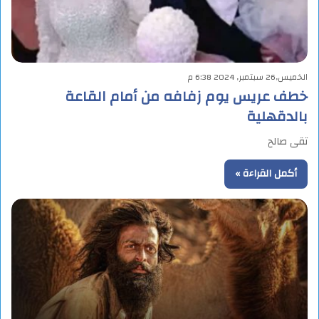
الخميس,26 سبتمبر, 2024 6:38 م
خطف عريس يوم زفافه من أمام القاعة
بالدقهلية
تقى صالح
أكمل القراءة »