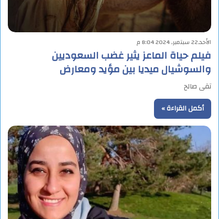
الأحد,22 سبتمبر, 2024 8:04 م
فيلم حياة الماعز يثير غضب السعوديين
والسوشيال ميديا بين مؤيد ومعارض
تقى صالح
أكمل القراءة »