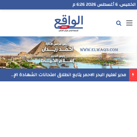
الخميس، 6 أغسطس 2026 6:26 م
القائمة
بحث عن
رسميا..فيلم المنير ينافس في مهرجان Follow Your Heart بنيويورك