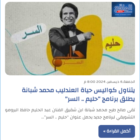
الجمعة,6 ديسمبر, 2024 8:00 م
يتناول كواليس حياة العندليب محمد شبانة
يطلق برنامج “حليم .. السر”
تقى صالح طرح محمد شبانة ابن شقيق الفنان عبد الحليم حافظ البرومو
التشويقي لبرنامج جديد يحمل عنوان “حليم .. السر”…
أكمل القراءة »