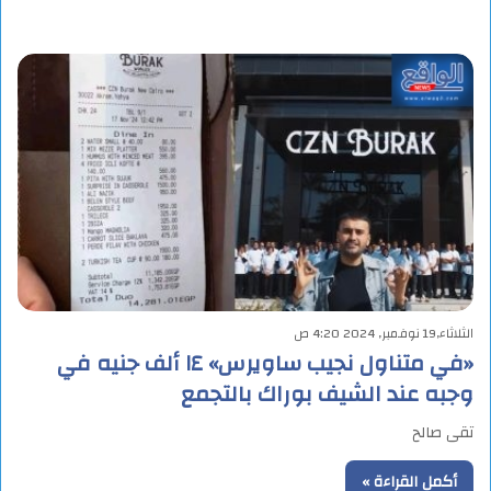
الثلاثاء,19 نوفمبر, 2024 4:20 ص
«في متناول نجيب ساويرس» ١٤ ألف جنيه في
وجبه عند الشيف بوراك بالتجمع
تقى صالح
أكمل القراءة »