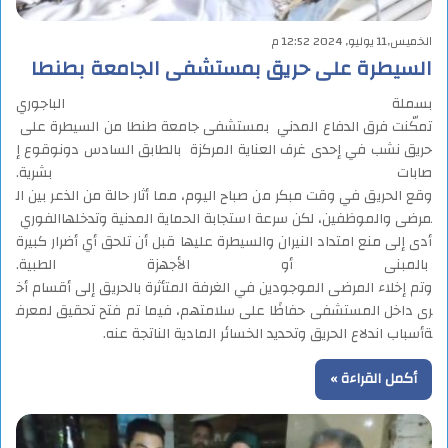
الخميس,11 يوليو, 2024 12:52 م
السيطرة على حريق بمستشفى الجامعة بطنطا
بسملة الباجوري
تمكّنت فرق الدفاع المدني بمستشفى جامعة طنطا من السيطرة على
حريق نشب في إحدى غرف العناية المركزة بالطابق السادس دونوقوع إ
صابات بشرية.
وقع الحريق في وقت مبكر من صباح اليوم، مما أثار حالة من الذعر بين ال
مرضى والموظفين، لكن سرعة استجابة الحماية المدنية وتدخلهاالفوري
أدى إلى منع امتداد النيران والسيطرة عليها قبل أن تلحق أي أضرار كبيرة
بالمبنى أو الأجهزة الطبية.
وتم إخلاء المرضى الموجودين في الغرفة المتأثرة بالحريق إلى أقسام أخ
رى داخل المستشفى حفاظًا على سلامتهم، فيما تم فتح تحقيق لمعرف
ةأسباب اندلاع الحريق وتحديد الخسائر المادية الناتجة عنه.
أكمل القراءة »