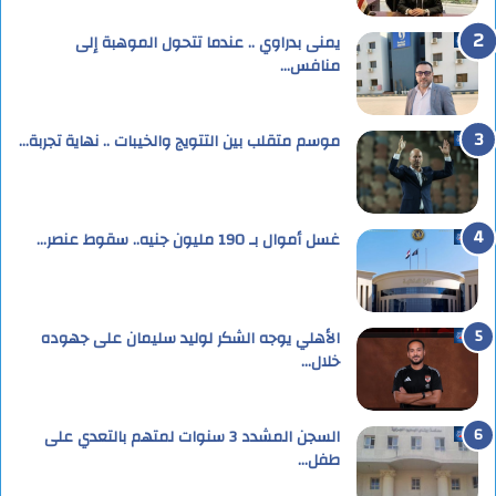
يمنى بدراوي .. عندما تتحول الموهبة إلى
منافس…
موسم متقلب بين التتويج والخيبات .. نهاية تجربة…
غسل أموال بـ 190 مليون جنيه.. سقوط عنصر…
الأهلي يوجه الشكر لوليد سليمان على جهوده
خلال…
السجن المشدد 3 سنوات لمتهم بالتعدي على
طفل…