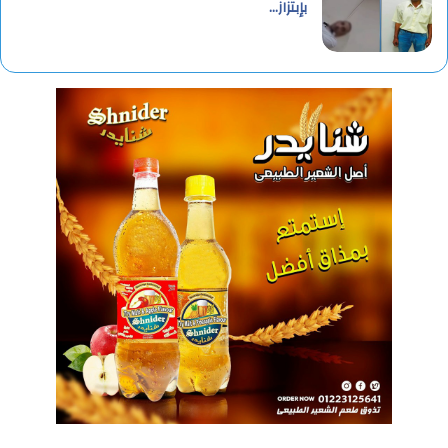
بإبتزاز…