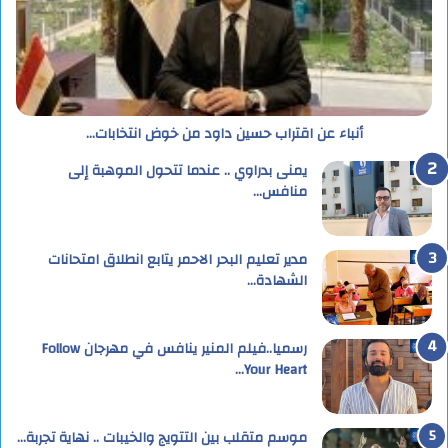
أنباء عن اقتراب حسين داود من خوض انتخابات…
يمنى بدراوي .. عندما تتحول الموهبة إلى
منافس…
مدير تعليم البحر الاحمر يتابع انطلاق امتحانات
الشهادة…
رسميا..فيلم المنير ينافس في مهرجان Follow
Your Heart…
موسم متقلب بين التتويج والخيبات .. نهاية تجربة…