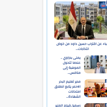
نباء عن اقتراب حسين داود من خوض
انتخابات…
يمنى بدراوي ..
عندما تتحول
الموهبة إلى
منافس…
مدير تعليم البحر
الاحمر يتابع انطلاق
امتحانات
الشهادة…
رسميا..فيلم المنير