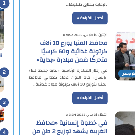
بالرعاية بنطاق طبلوها…
أكمل القراءة »
الإثنين,10 مارس, 2025 9:52 م
محافظ المنيا يوزع 10 آلاف
كرتونة غذائية و60 كرسيًا
أ
متحركًا ضمن مبادرة «بداية»
في إطار المبادرة الرئاسية «بداية جديدة لبناء
كز ومدن
الإنسان» قام اللواء عماد كدواني محافظ
المنيا بتوزيع 10 آلاف كرتونة مواد غذائية…
أكمل القراءة »
الثلاثاء,21 يناير, 2025 2:24 م
في خطوة إنسانية «محافظ
الغربية يشهد توزيع 2 طن من