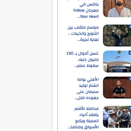
ينافس في
مهرجان Follow
Your Heart…
موسم متقلب بين
التتويج والخيبات ..
نهاية تجربة…
غسل أموال بـ 190
مليون جنيه..
سقوط عنصر…
الأهلي يوجه
الشكر لوليد
سليمان على
جهوده خلال…
محافظ الأقصر
يتفقد أحياء
المدينة ويتابع
الأسواق ومنافذ…