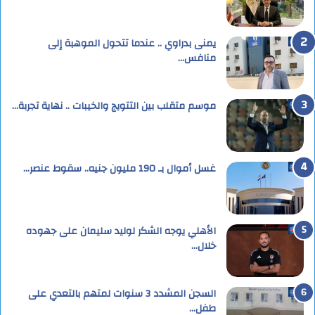
يمنى بدراوي .. عندما تتحول الموهبة إلى
منافس…
موسم متقلب بين التتويج والخيبات .. نهاية تجربة…
غسل أموال بـ 190 مليون جنيه.. سقوط عنصر…
الأهلي يوجه الشكر لوليد سليمان على جهوده
خلال…
السجن المشدد 3 سنوات لمتهم بالتعدي على
طفل…