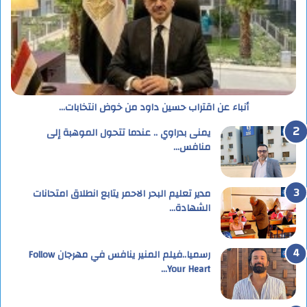
أنباء عن اقتراب حسين داود من خوض انتخابات…
يمنى بدراوي .. عندما تتحول الموهبة إلى
منافس…
مدير تعليم البحر الاحمر يتابع انطلاق امتحانات
الشهادة…
رسميا..فيلم المنير ينافس في مهرجان Follow
Your Heart…