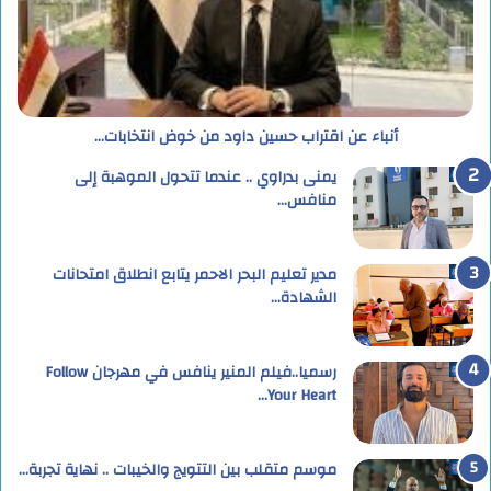
أنباء عن اقتراب حسين داود من خوض انتخابات…
يمنى بدراوي .. عندما تتحول الموهبة إلى
منافس…
مدير تعليم البحر الاحمر يتابع انطلاق امتحانات
الشهادة…
رسميا..فيلم المنير ينافس في مهرجان Follow
Your Heart…
موسم متقلب بين التتويج والخيبات .. نهاية تجربة…