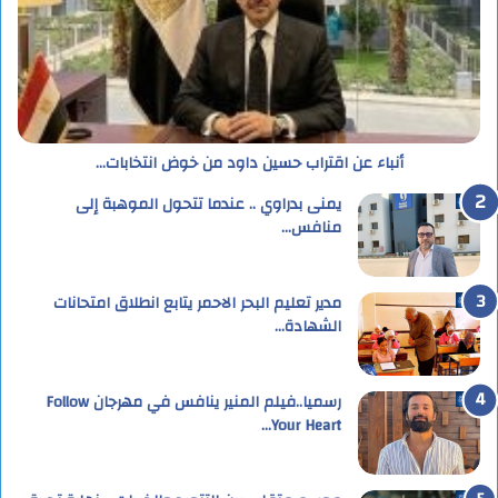
أنباء عن اقتراب حسين داود من خوض انتخابات…
يمنى بدراوي .. عندما تتحول الموهبة إلى
منافس…
مدير تعليم البحر الاحمر يتابع انطلاق امتحانات
الشهادة…
رسميا..فيلم المنير ينافس في مهرجان Follow
Your Heart…