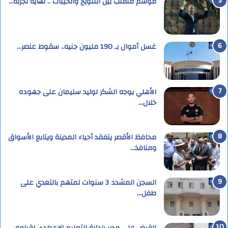
موسم متقلب بين التتويج والخيبات .. نهاية تجربة…
غسل أموال بـ 190 مليون جنيه.. سقوط عنصر…
الأهلي يوجه الشكر لوليد سليمان على جهوده
خلال…
محافظ الأقصر يتفقد أحياء المدينة ويتابع الأسواق
ومنافذ…
السجن المشدد 3 سنوات لمتهم بالتعدي على
طفل…