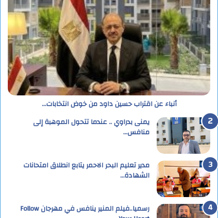
أنباء عن اقتراب حسين داود من خوض انتخابات…
يمنى بدراوي .. عندما تتحول الموهبة إلى
منافس…
مدير تعليم البحر الاحمر يتابع انطلاق امتحانات
الشهادة…
رسميا..فيلم المنير ينافس في مهرجان Follow