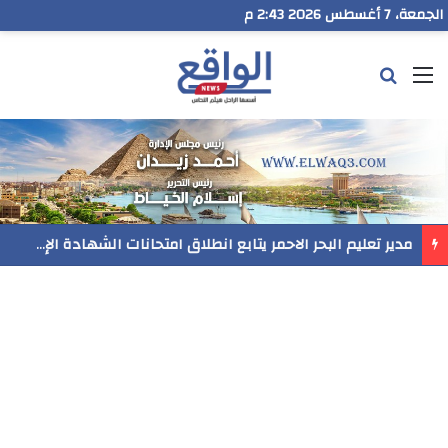
الجمعة، 7 أغسطس 2026 2:43 م
القائمة
بحث عن
رسميا..فيلم المنير ينافس في مهرجان Follow Your Heart بنيويورك