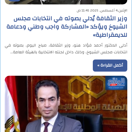
الإثنين,4 أغسطس, 2025 11:45 ص
وزير الثقافة يُدلي بصوته في انتخابات مجلس
الشيوخ ويؤكد «المشاركة واجب وطني ودعامة
للديمقراطية»
أدلى الدكتور أحمد فؤاد هنو، وزير الثقافة، صباح اليوم، بصوته في
انتخابات مجلس الشيوخ، وذلك داخل لجنته الانتخابية بالهيئة العامة…
أكمل القراءة »