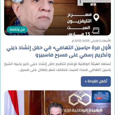
فن وثقافة
الأربعاء,5 مارس, 2025 12:53 م
لأول مرة «ياسين التهامي» في حفل إنشاد ديني
وتكريم رسمي على مسرح ماسبيرو
تستعد الهيئة الوطنية للإعلام لتنظيم حفل إنشاد ديني كبير يحييه الشيخ
ياسين التهامي مساء السبت منتصف شهر رمضان على مسرح…
أكمل القراءة »