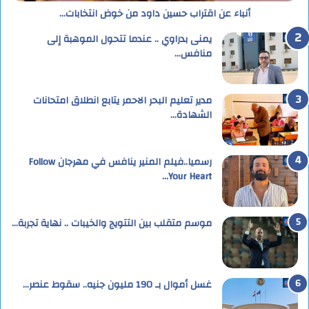
أنباء عن اقتراب حسين داود من خوض انتخابات…
يمنى بدراوي .. عندما تتحول الموهبة إلى
منافس…
مدير تعليم البحر الاحمر يتابع انطلاق امتحانات
الشهادة…
رسميا..فيلم المنير ينافس في مهرجان Follow
Your Heart…
موسم متقلب بين التتويج والخيبات .. نهاية تجربة…
غسل أموال بـ 190 مليون جنيه.. سقوط عنصر…