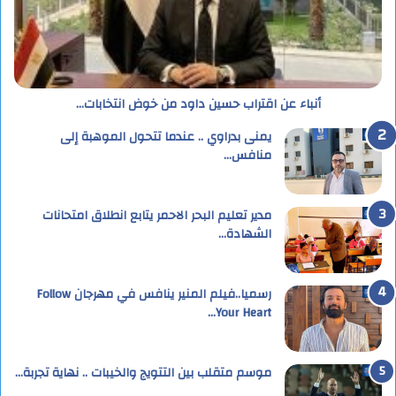
أنباء عن اقتراب حسين داود من خوض انتخابات…
يمنى بدراوي .. عندما تتحول الموهبة إلى
منافس…
مدير تعليم البحر الاحمر يتابع انطلاق امتحانات
الشهادة…
رسميا..فيلم المنير ينافس في مهرجان Follow
Your Heart…
موسم متقلب بين التتويج والخيبات .. نهاية تجربة…