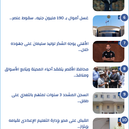
غسل أموال بـ 190 مليون جنيه.. سقوط عنصر…
الأهلي يوجه الشكر لوليد سليمان على جهوده
خلال…
محافظ الأقصر يتفقد أحياء المدينة ويتابع الأسواق
ومنافذ…
السجن المشدد 3 سنوات لمتهم بالتعدي على
طفل…
القبض على مدير بإدارة التعليم الإعدادى لقيامه
بإبتزاز…