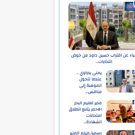
نباء عن اقتراب حسين داود من خوض
انتخابات…
يمنى بدراوي ..
عندما تتحول
الموهبة إلى
منافس…
مدير تعليم البحر
الاحمر يتابع انطلاق
امتحانات
الشهادة…
رسميا..فيلم المنير