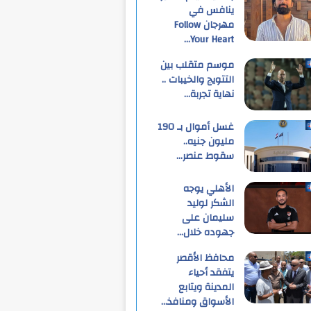
ينافس في
مهرجان Follow
Your Heart…
موسم متقلب بين
التتويج والخيبات ..
نهاية تجربة…
غسل أموال بـ 190
مليون جنيه..
سقوط عنصر…
الأهلي يوجه
الشكر لوليد
سليمان على
جهوده خلال…
محافظ الأقصر
يتفقد أحياء
المدينة ويتابع
الأسواق ومنافذ…