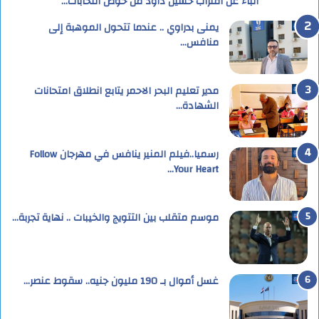
أنباء عن اقتراب حسين داود من خوض انتخابات…
يمنى بدراوي .. عندما تتحول الموهبة إلى
منافس…
مدير تعليم البحر الاحمر يتابع انطلاق امتحانات
الشهادة…
رسميا..فيلم المنير ينافس في مهرجان Follow
Your Heart…
موسم متقلب بين التتويج والخيبات .. نهاية تجربة…
غسل أموال بـ 190 مليون جنيه.. سقوط عنصر…