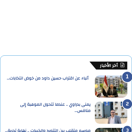
أخر الأخبار
أنباء عن اقتراب حسين داود من خوض انتخابات…
يمنى بدراوي .. عندما تتحول الموهبة إلى
منافس…
موسم متقلب بين التتويج والخيبات .. نهاية تجربة…