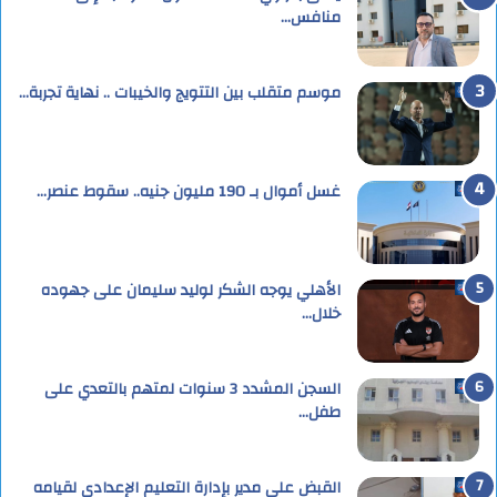
منافس…
موسم متقلب بين التتويج والخيبات .. نهاية تجربة…
غسل أموال بـ 190 مليون جنيه.. سقوط عنصر…
الأهلي يوجه الشكر لوليد سليمان على جهوده
خلال…
السجن المشدد 3 سنوات لمتهم بالتعدي على
طفل…
القبض على مدير بإدارة التعليم الإعدادى لقيامه