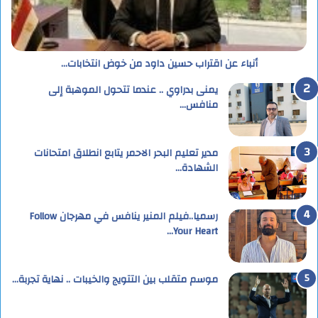
أنباء عن اقتراب حسين داود من خوض انتخابات…
يمنى بدراوي .. عندما تتحول الموهبة إلى
منافس…
مدير تعليم البحر الاحمر يتابع انطلاق امتحانات
الشهادة…
رسميا..فيلم المنير ينافس في مهرجان Follow
Your Heart…
موسم متقلب بين التتويج والخيبات .. نهاية تجربة…