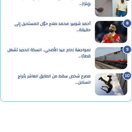
بإبتزاز…
أحمد شوبير: محمد صلاح حوّل المستحيل إلى
حقيقة…
لمواجهة زحام عيد الأضحى.. السكة الحديد تشغل
قطارًا…
مصرع شخص سقط من الطابق العاشر بأبراج
السنابل…