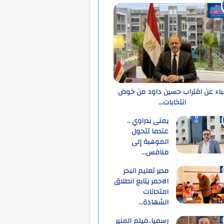
نباء عن اقتراب حسين داود من خوض
انتخابات…
يمنى بدراوي ..
عندما تتحول
الموهبة إلى
منافس…
مدير تعليم البحر
الاحمر يتابع انطلاق
امتحانات
الشهادة…
رسميا..فيلم المنير