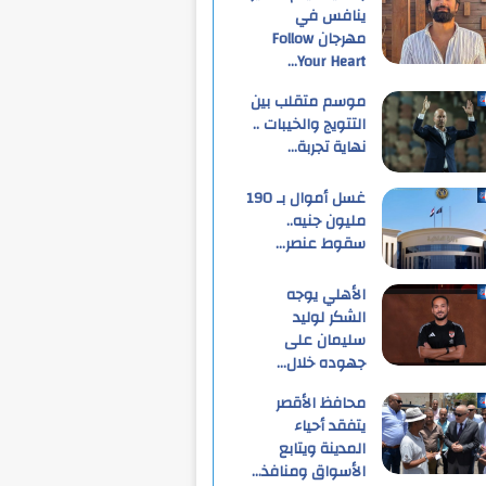
ينافس في
مهرجان Follow
Your Heart…
موسم متقلب بين
التتويج والخيبات ..
نهاية تجربة…
غسل أموال بـ 190
مليون جنيه..
سقوط عنصر…
الأهلي يوجه
الشكر لوليد
سليمان على
جهوده خلال…
محافظ الأقصر
يتفقد أحياء
المدينة ويتابع
الأسواق ومنافذ…