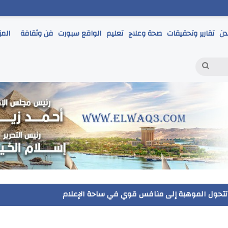
دن
تقارير وتحقيقات
صحة وعلاج
تعليم
الواقع سبورت
فن وثقافة
المز
بحث
عن
مر يتابع انطلاق امتحانات الشهادة الإعدادية ويؤكد: الانضباط