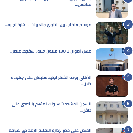
منافس…
موسم متقلب بين التتويج والخيبات .. نهاية تجربة…
غسل أموال بـ 190 مليون جنيه.. سقوط عنصر…
الأهلي يوجه الشكر لوليد سليمان على جهوده
خلال…
السجن المشدد 3 سنوات لمتهم بالتعدي على
طفل…
القبض على مدير بإدارة التعليم الإعدادى لقيامه