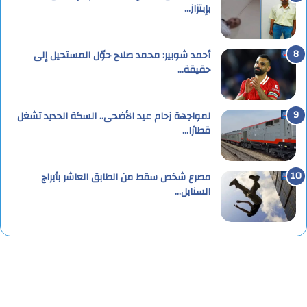
بإبتزاز…
أحمد شوبير: محمد صلاح حوّل المستحيل إلى
حقيقة…
لمواجهة زحام عيد الأضحى.. السكة الحديد تشغل
قطارًا…
مصرع شخص سقط من الطابق العاشر بأبراج
السنابل…