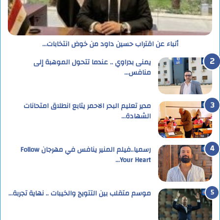
أنباء عن اقتراب حسين داود من خوض انتخابات…
يمنى بدراوي .. عندما تتحول الموهبة إلى
منافس…
مدير تعليم البحر الاحمر يتابع انطلاق امتحانات
الشهادة…
رسميا..فيلم المنير ينافس في مهرجان Follow
Your Heart…
موسم متقلب بين التتويج والخيبات .. نهاية تجربة…