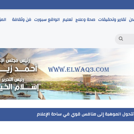
دن
تقارير وتحقيقات
صحة وعلاج
تعليم
الواقع سبورت
فن وثقافة
المز
بحث
عن
مر يتابع انطلاق امتحانات الشهادة الإعدادية ويؤكد: الانضباط