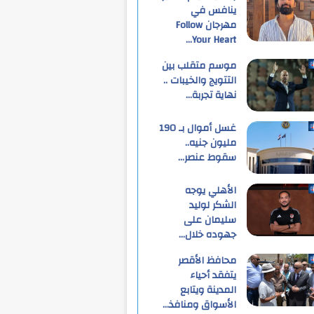
ينافس في
مهرجان Follow
Your Heart…
موسم متقلب بين
التتويج والخيبات ..
نهاية تجربة…
غسل أموال بـ 190
مليون جنيه..
سقوط عنصر…
الأهلي يوجه
الشكر لوليد
سليمان على
جهوده خلال…
محافظ الأقصر
يتفقد أحياء
المدينة ويتابع
الأسواق ومنافذ…