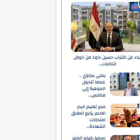
نباء عن اقتراب حسين داود من خوض
انتخابات…
يمنى بدراوي ..
عندما تتحول
الموهبة إلى
منافس…
مدير تعليم البحر
الاحمر يتابع انطلاق
امتحانات
الشهادة…
رسميا..فيلم المنير