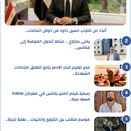
أنباء عن اقتراب حسين داود من خوض انتخابات…
يمنى بدراوي .. عندما تتحول الموهبة إلى
منافس…
مدير تعليم البحر الاحمر يتابع انطلاق امتحانات
الشهادة…
رسميا..فيلم المنير ينافس في مهرجان Follow
Your Heart…
موسم متقلب بين التتويج والخيبات .. نهاية تجربة…