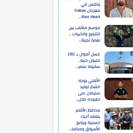
ينافس في
مهرجان Follow
Your Heart…
موسم متقلب بين
التتويج والخيبات ..
نهاية تجربة…
غسل أموال بـ 190
مليون جنيه..
سقوط عنصر…
الأهلي يوجه
الشكر لوليد
سليمان على
جهوده خلال…
محافظ الأقصر
يتفقد أحياء
المدينة ويتابع
الأسواق ومنافذ…