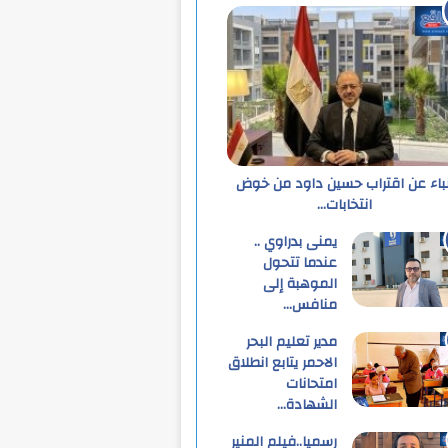
نباء عن اقتراب حسين داود من خوض
انتخابات…
يمنى بدراوي ..
عندما تتحول
الموهبة إلى
منافس…
مدير تعليم البحر
الاحمر يتابع انطلاق
امتحانات
الشهادة…
رسميا..فيلم المنير