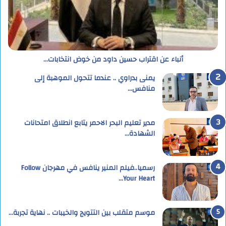
أنباء عن اقتراب حسين داود من خوض انتخابات…
يمنى بدراوي .. عندما تتحول الموهبة إلى
منافس…
مدير تعليم البحر الاحمر يتابع انطلاق امتحانات
الشهادة…
رسميا..فيلم المنير ينافس في مهرجان Follow
Your Heart…
موسم متقلب بين التتويج والخيبات .. نهاية تجربة…