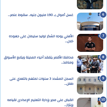
غسل أموال بـ 190 مليون جنيه.. سقوط عنصر…
الأهلي يوجه الشكر لوليد سليمان على جهوده
خلال…
محافظ الأقصر يتفقد أحياء المدينة ويتابع الأسواق
ومنافذ…
السجن المشدد 3 سنوات لمتهم بالتعدي على
طفل…
القبض على مدير بإدارة التعليم الإعدادى لقيامه
بإبتزاز…